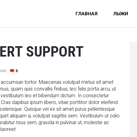
ГЛАВНАЯ
ЛЫЖИ
ERT SUPPORT
680
0
et, accumsan tortor. Maecenas volutpat metus sit amet
us, quam quis convallis finibus, leo felis porta arcu, ut
 vestibulum leo et bibendum dictum. In consectetur
. Cras dapibus ipsum libero, vitae porttitor dolor eleifend
celerisque. Quisque vel ex sit amet purus pellentesque
quet aliquam a, volutpat sagittis sem. Vestibulum ut odio
rabitur risus sem, gravida in pulvinar ut, molestie ac
 laoreet.