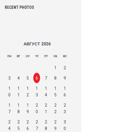
RECENT PHOTOS
АВГУСТ
2026
ПН
ВТ
СР
ЧТ
ПТ
СБ
ВС
1
2
3
4
5
6
7
8
9
1
1
1
1
1
1
1
0
1
2
3
4
5
6
1
1
1
2
2
2
2
7
8
9
0
1
2
3
2
2
2
2
2
2
3
4
5
6
7
8
9
0