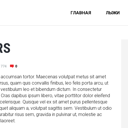
ГЛАВНАЯ
ЛЫЖИ
RS
774
0
et, accumsan tortor. Maecenas volutpat metus sit amet
us, quam quis convallis finibus, leo felis porta arcu, ut
 vestibulum leo et bibendum dictum. In consectetur
. Cras dapibus ipsum libero, vitae porttitor dolor eleifend
celerisque. Quisque vel ex sit amet purus pellentesque
quet aliquam a, volutpat sagittis sem. Vestibulum ut odio
rabitur risus sem, gravida in pulvinar ut, molestie ac
 laoreet.