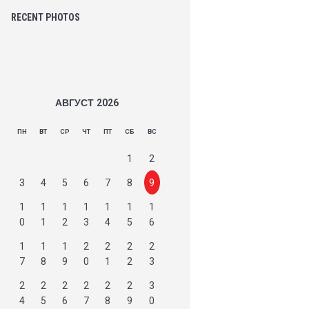
RECENT PHOTOS
АВГУСТ
2026
ПН
ВТ
СР
ЧТ
ПТ
СБ
ВС
1
2
3
4
5
6
7
8
9
1
1
1
1
1
1
1
0
1
2
3
4
5
6
1
1
1
2
2
2
2
7
8
9
0
1
2
3
2
2
2
2
2
2
3
4
5
6
7
8
9
0