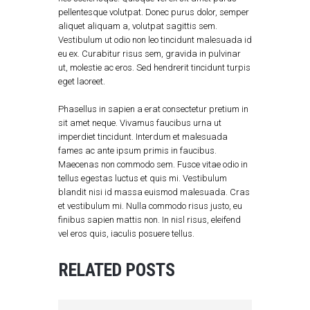
pellentesque volutpat. Donec purus dolor, semper
aliquet aliquam a, volutpat sagittis sem.
Vestibulum ut odio non leo tincidunt malesuada id
eu ex. Curabitur risus sem, gravida in pulvinar
ut, molestie ac eros. Sed hendrerit tincidunt turpis
eget laoreet.
Phasellus in sapien a erat consectetur pretium in
sit amet neque. Vivamus faucibus urna ut
imperdiet tincidunt. Interdum et malesuada
fames ac ante ipsum primis in faucibus.
Maecenas non commodo sem. Fusce vitae odio in
tellus egestas luctus et quis mi. Vestibulum
blandit nisi id massa euismod malesuada. Cras
et vestibulum mi. Nulla commodo risus justo, eu
finibus sapien mattis non. In nisl risus, eleifend
vel eros quis, iaculis posuere tellus.
RELATED POSTS