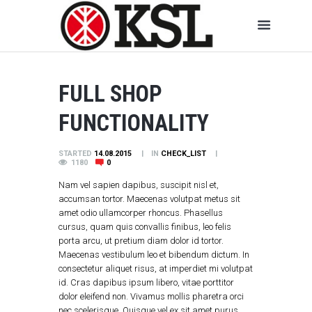
FULL SHOP
FUNCTIONALITY
STARTED
14.08.2015
IN
CHECK_LIST
1180
0
Nam vel sapien dapibus, suscipit nisl et,
accumsan tortor. Maecenas volutpat metus sit
amet odio ullamcorper rhoncus. Phasellus
cursus, quam quis convallis finibus, leo felis
porta arcu, ut pretium diam dolor id tortor.
Maecenas vestibulum leo et bibendum dictum. In
consectetur aliquet risus, at imperdiet mi volutpat
id. Cras dapibus ipsum libero, vitae porttitor
dolor eleifend non. Vivamus mollis pharetra orci
nec scelerisque. Quisque vel ex sit amet purus