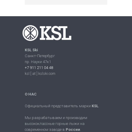
KSL Ski
Санкт-Петербург
пр. Науки 47к1
+7 911 211 04 48
ksl [ at ] kslski.com
О НАС
Официальный представитель марки
KSL
.
Мы разрабатываем и производим
высококлассные горные лыжи на
современном заводе в
России
.